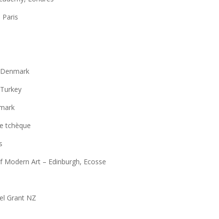
, Paris
, Denmark
 Turkey
nmark
ue tchèque
s
 of Modern Art – Edinburgh, Ecosse
vel Grant NZ