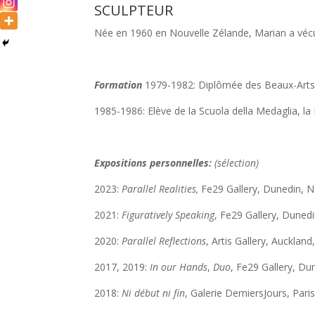
SCULPTEUR
Née en 1960 en Nouvelle Zélande, Marian a vécu 
Formation
1979-1982: Diplômée des Beaux-Arts e
1985-1986: Elève de la Scuola della Medaglia, l
Expositions personnelles:
(sélection)
2023:
Parallel
Realities
,
Fe29 Gallery, Dunedin, 
2021:
Figuratively Speaking
, Fe29 Gallery, Duned
2020:
Parallel Reflections
, Artis Gallery, Auckland
2017, 2019:
In our Hands
,
Duo
, Fe29 Gallery, Du
2018:
Ni début ni fin
, Galerie DerniersJours, Pari