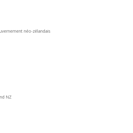
gouvernement néo-zélandais
and NZ