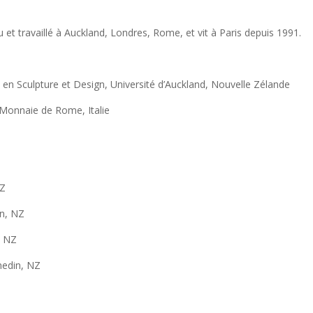
et travaillé à Auckland, Londres, Rome, et vit à Paris depuis 1991.
n Sculpture et Design, Université d’Auckland, Nouvelle Zélande
a Monnaie de Rome, Italie
NZ
in, NZ
, NZ
nedin, NZ
s