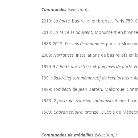
Commandes
(sélection)
:
2019:
La Porte
, bas-relief en bronze, Paris 750
2017:
La Terre se Souvient
, Monument en bronze, 
1988-2015:
Dessins de monnaies
pour la Monnaie
2009:
Narratives,
Installations de bas reliefs en 
1993-97:
Boîte aux lettres
et
poignées de porte
e
1991:
Bas-relief commémoratif de l’explorateur 
1989:
Tombeau
de Jean Batten, Mallorque. Com
1983: 2 portraits d’anciens administrateurs
, bro
1983: Cadran solaire
, bronze, L’Ecole de Médeci
Commandes de médailles
(sélection)
: