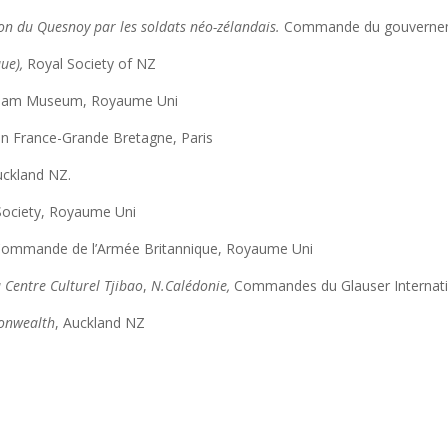
ion du Quesnoy par les soldats néo-zélandais.
Commande du gouverneme
ue),
Royal Society of NZ
gham Museum, Royaume Uni
on France-Grande Bretagne, Paris
uckland NZ.
 Society, Royaume Uni
Commande de l’Armée Britannique, Royaume Uni
u
Centre Culturel Tjibao
,
N.Calédonie,
Commandes du Glauser Internatio
onwealth
, Auckland NZ