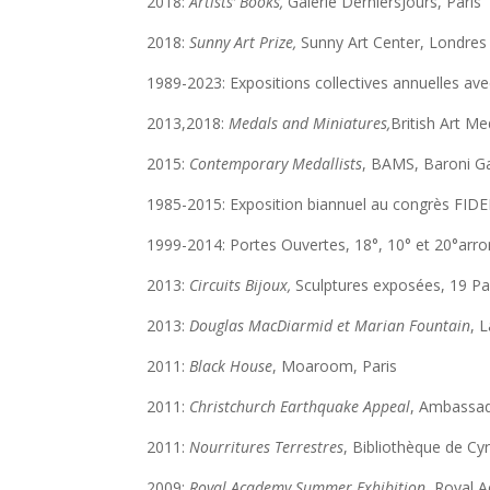
2018:
Artists’ Books,
Galerie DerniersJours, Paris
2018:
Sunny Art Prize,
Sunny Art Center, Londres
1989-2023: Expositions collectives annuelles av
2013,2018:
Medals and Miniatures,
British Art M
2015:
Contemporary Medallists
, BAMS, Baroni Ga
1985-2015: Exposition biannuel au congrès FIDEM
1999-2014: Portes Ouvertes, 18°, 10° et 20°arron
2013:
Circuits Bijoux,
Sculptures exposées, 19 Pau
2013:
Douglas MacDiarmid et Marian Fountain
, 
2011:
Black House
, Moaroom, Paris
2011:
Christchurch Earthquake Appeal
, Ambassad
2011:
Nourritures Terrestres
, Bibliothèque de Cy
2009:
Royal Academy Summer Exhibition
, Royal 