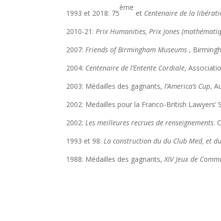
ème
1993 et 2018: 75
et
Centenaire de la libérat
2010-21:
Prix Humanities
,
Prix Jones (mathématiq
2007:
Friends of Birmingham Museums
, Birmin
2004:
Centenaire de l’Entente Cordiale
, Associati
2003: Médailles des gagnants,
l’America’s Cup
, A
2002: Medailles pour la Franco-British Lawyers’
2002:
Les
meilleures recrues de renseignements
. 
1993 et 98:
La construction du du Club Med, et d
1988: Médailles des gagnants,
XIV Jeux de Comm