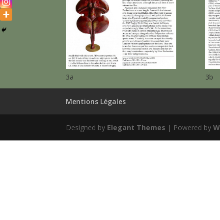
3a
3b
Mentions Légales
Designed by
Elegant Themes
| Powered by
W