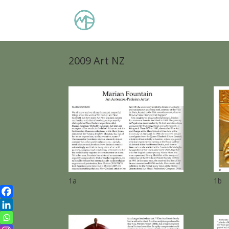
2009 Art NZ
1a
1b