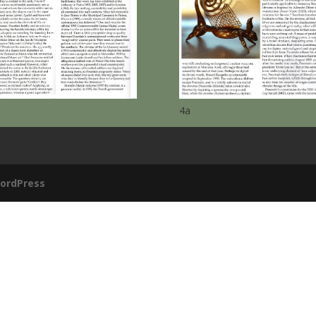
4a
ordPress